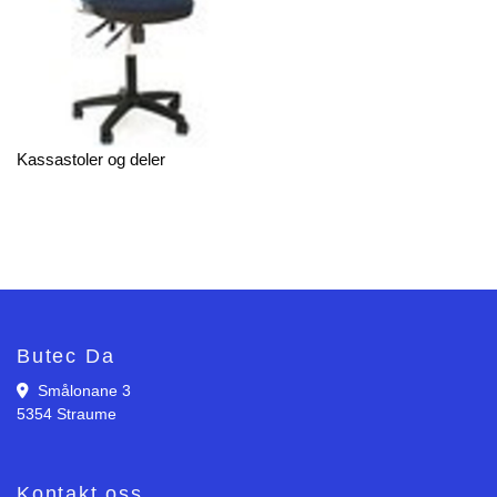
Kassastoler og deler
Butec Da
Smålonane 3

5354 Straume
Kontakt oss