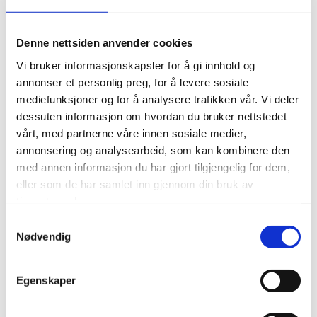
Nemoq Nummerautomater
Orginale Nemoq Kølapper
Denne nettsiden anvender cookies
Vi bruker informasjonskapsler for å gi innhold og
annonser et personlig preg, for å levere sosiale
mediefunksjoner og for å analysere trafikken vår. Vi deler
dessuten informasjon om hvordan du bruker nettstedet
vårt, med partnerne våre innen sosiale medier,
annonsering og analysearbeid, som kan kombinere den
med annen informasjon du har gjort tilgjengelig for dem,
eller som de har samlet inn gjennom din bruk av
Nemoq display
Handlevogner
tjenestene deres.
Samtykkevalg
Nødvendig
Egenskaper