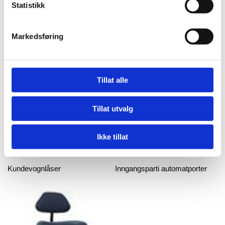
Statistikk
Markedsføring
Rollerbasket
Babyseter til handlevogn
Tillat alle
Tillat utvalg
Ikke tillat
Kundevognlåser
Inngangsparti automatporter